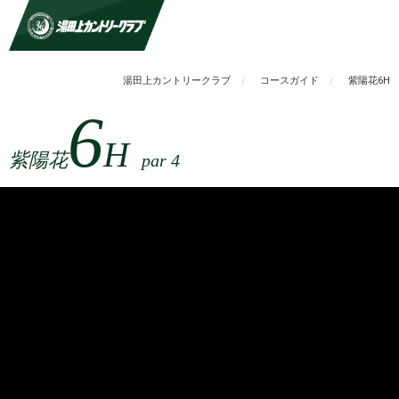
湯田上カントリークラブ
コースガイド
紫陽花6H
6
H
紫陽花
par 4