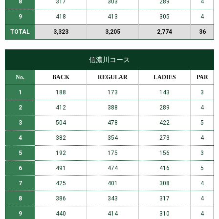
8
317
303
289
4
9
418
413
305
4
TOTAL
3,323
3,205
2,774
36
信濃川コース
No.
BACK
REGULAR
LADIES
PAR
1
188
173
143
3
2
412
388
289
4
3
504
478
422
5
4
382
354
273
4
5
192
175
156
3
6
491
474
416
5
7
425
401
308
4
8
386
343
317
4
9
440
414
310
4